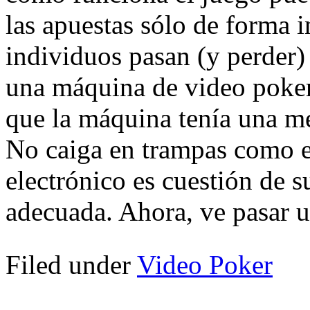
las apuestas sólo de forma 
individuos pasan (y perder)
una máquina de video poke
que la máquina tenía una me
No caiga en trampas como e
electrónico es cuestión de 
adecuada. Ahora, ve pasar u
Filed under
Video Poker