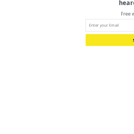
hear
Free 