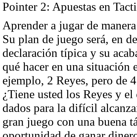
Pointer 2: Apuestas en Tact
Aprender a jugar de manera
Su plan de juego será, en de
declaración típica y su aca
qué hacer en una situación e
ejemplo, 2 Reyes, pero de 4 
¿Tiene usted los Reyes y el 
dados para la difícil alcanz
gran juego con una buena tá
oportunidad de ganar dinero